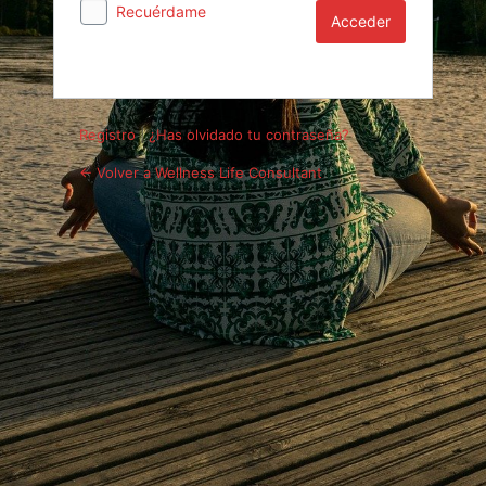
Recuérdame
Registro
|
¿Has olvidado tu contraseña?
← Volver a Wellness Life Consultant