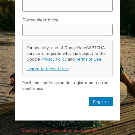
Correo electrónico
For security, use of Google's reCAPTCHA
service is required which is subject to the
Google
Privacy Policy
and
Terms of Use
.
I agree to these terms
.
Recibirás confirmación del registro por correo
electrónico.
Acceder
|
¿Has olvidado tu contraseña?