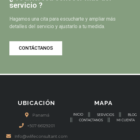
servicio ?
Hagamos una cita para escucharte y ampliar más
detalles del servicio y ajustarlo a tu medida.
CONTÁCTANOS
UBICACIÓN
MAPA
INICIO
Panamá
SERVICIOS
BLOG
CONTACTANOS
MI CUENTA
+507 66129201
Info@wlifeconsultant.com