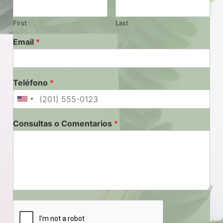
First
Last
Email
*
Teléfono
*
Consultas o Comentarios
*