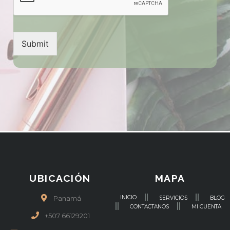
Submit
UBICACIÓN
MAPA
INICIO
Panamá
SERVICIOS
BLOG
CONTACTANOS
MI CUENTA
+507 66129201