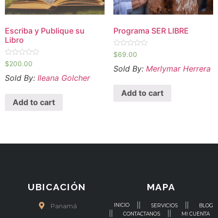
Escriba y Publique su
Programa SER LIBRE
Libro
Valorado
$
69.00
en
Valorado
$
200.00
0
Sold By:
Merlymar Herrera
en
de
0
Sold By:
Ileana Golcher
5
de
5
Add to cart
Add to cart
UBICACIÓN
MAPA
INICIO
Panamá
SERVICIOS
BLOG
CONTACTANOS
MI CUENTA